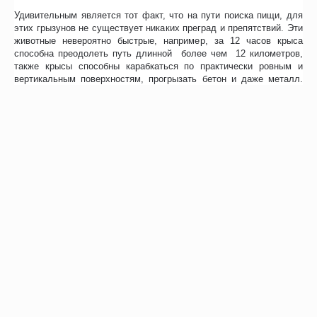
Удивительным является тот факт, что на пути поиска пищи, для
этих грызунов не существует никаких преград и препятствий. Эти
животные невероятно быстрые, например, за 12 часов крыса
способна преодолеть путь длинной более чем 12 километров,
также крысы способны карабкаться по практически ровным и
вертикальным поверхностям, прогрызать бетон и даже металл.
Все это характеризует этих грызунов, как одних из самых
живучих. Крысы появились на Земле на 48 миллионов лет
раньше, чем люди, и сейчас на одного человека в среднем
приходится по две крысы.
О ловкости этих маленьких грызунов можно слагать сказки. Ведь
сложно поверить в смышлёность мышей, а тем более крыс. К
примеру, крысы настолько сообразительны, что могут опустошить
сосуд с маслом, окуная в него свой хвост, а затем облизывая его.
Группа крыс может своровать яйца и оттащить их в свое логово,
для этого крыса падает на спину, зажимает между лапками яйцо,
а другие крысы тащат ее за хвост. Кроме того крысы отличные
пловцы и способны преодолевать в плавь огромные расстояния.
Отпугиватель грызунов Торнадо М – надежное устройство,
которое отпугивает грызунов за счет ультразвуковых импульсов.
Борьба человечества с грызунами длится не один десяток лет,
ведь мыши и крысы - переносчики многих заболеваний, в том
числе и опасных для жизни и здоровья человека. К примеру,