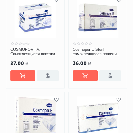
COSMOPOR I.V.
Cosmopor E Steril
Cамоклеящиеся повязки
самоклеящиеся повязки
для фиксации катетеров и
10х6 см
27.00
36.00
канюль 8х6 см
Р
Р