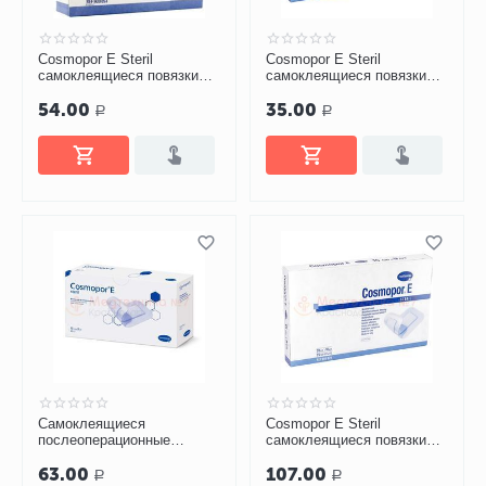
Cosmopor E Steril
Cosmopor E Steril
самоклеящиеся повязки
самоклеящиеся повязки
10х8 см
15х6 см
54.00
35.00
Р
Р
Самоклеящиеся
Cosmopor E Steril
послеоперационные
самоклеящиеся повязки
повязки COSMOPOR E
20х10 см
63.00
107.00
steril 15х8см
Р
Р