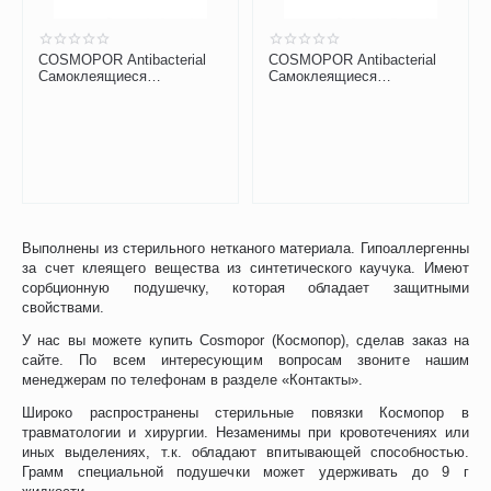
COSMOPOR Antibacterial
COSMOPOR Antibacterial
Самоклеящиеся
Самоклеящиеся
послеоперац. повязки с
послеоперац. повязки с
серебром 10х8 см
серебром 20х10 см
Выполнены из стерильного нетканого материала. Гипоаллергенны
за счет клеящего вещества из синтетического каучука. Имеют
сорбционную подушечку, которая обладает защитными
свойствами.
У нас вы можете купить Cosmopor (Космопор), сделав заказ на
сайте. По всем интересующим вопросам звоните нашим
менеджерам по телефонам в разделе «Контакты».
Широко распространены стерильные повязки Космопор в
травматологии и хирургии. Незаменимы при кровотечениях или
иных выделениях, т.к. обладают впитывающей способностью.
Грамм специальной подушечки может удерживать до 9 г