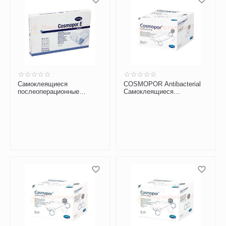
Самоклеящиеся
COSMOPOR Antibacterial
послеоперационные
Самоклеящиеся
повязки COSMOPOR E
послеоперац. повязки с
Steril 15х9 см
серебром 7,2х5 см