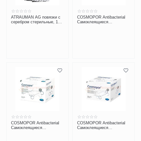
ATRAUMAN AG повязки с
COSMOPOR Antibacterial
серебром стерильные, 10 х
Самоклеящиеся
20 см
послеоперац. повязки с
серебром 10х8 см
COSMOPOR Antibacterial
COSMOPOR Antibacterial
Самоклеящиеся
Самоклеящиеся
послеоперац. повязки с
послеоперац. повязки с
серебром 20х10 см
серебром 7,2х5 см