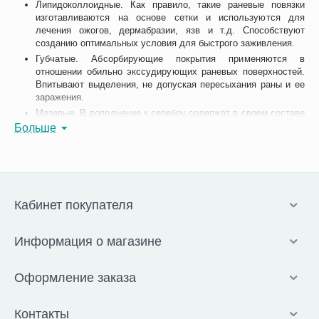
Липидоколлоидные. Как правило, такие раневые повязки
изготавливаются на основе сетки и используются для
лечения ожогов, дермабразии, язв и т.д. Способствуют
созданию оптимальных условия для быстрого заживления.
Губчатые. Абсорбирующие покрытия применяются в
отношении обильно экссудирующих раневых поверхностей.
Впитывают выделения, не допуская пересыхания раны и ее
заражения.
Мазевые. В дополнение к серебру содержат в своем составе
лекарственные препараты, предназначенные для усиления
Больше
антибактериального эффекта, обезболивания, усиления
регенерации и т.д.
В нашем интернет-магазине вы можете купить повязки с серебром
для ран онлайн или по телефону, указанному в разделе
«Контакты». Доставка по Краснодару, области и в регионы РФ.
Кабинет покупателя
Самовывоз из ПВЗ.
Информация о магазине
Оформление заказа
Контакты