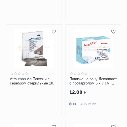
Atrauman Ag Повязки с
Повязка на рану Докапласт
серебром стерильные 10 х
с протарголом 5 х 7 см,
10 см
пластырная,
12.00
антимикробная
Р
НЕТ В НАЛИЧИИ