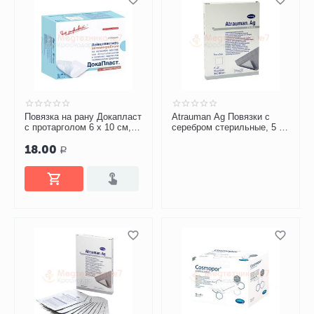
Повязка на рану Докапласт
Atrauman Ag Повязки с
с протарголом 6 х 10 см,
серебром стерильные, 5 х
пластырная,
5 см
18.00
антимикробная
Р