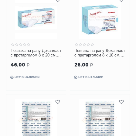
Повязка на рану Докапласт
Повязка на рану Докапласт
с протарголом 8 х 20 см,
с протарголом 8 х 10 см,
пластырная,
пластырная,
46.00
26.00
антимикробная
антимикробная
Р
Р
НЕТ В НАЛИЧИИ
НЕТ В НАЛИЧИИ