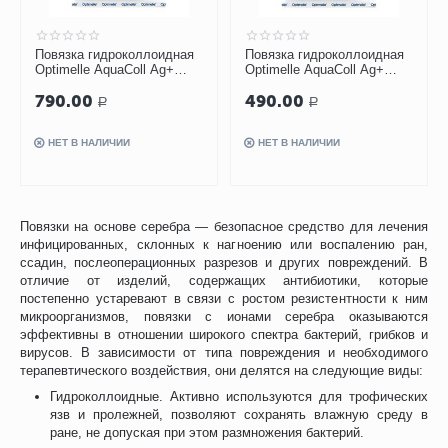
Повязка гидроколлоидная
Повязка гидроколлоидная
Optimelle AquaColl Ag+
Optimelle AquaColl Ag+
(АкваКолл) с ионами
(АкваКолл) с ионами
790.00
490.00
серебра B 7,5 х 10 см
серебра F 7,5 х 10 см
Р
Р
НЕТ В НАЛИЧИИ
НЕТ В НАЛИЧИИ
Повязки на основе серебра — безопасное средство для лечения
инфицированных, склонных к нагноению или воспалению ран,
ссадин, послеоперационных разрезов и других повреждений. В
отличие от изделий, содержащих антибиотики, которые
постепенно устаревают в связи с ростом резистентности к ним
микроорганизмов, повязки с ионами серебра оказываются
эффективны в отношении широкого спектра бактерий, грибков и
вирусов. В зависимости от типа повреждения и необходимого
терапевтического воздействия, они делятся на следующие виды:
Гидроколлоидные. Активно используются для трофических
язв и пролежней, позволяют сохранять влажную среду в
ране, не допуская при этом размножения бактерий.