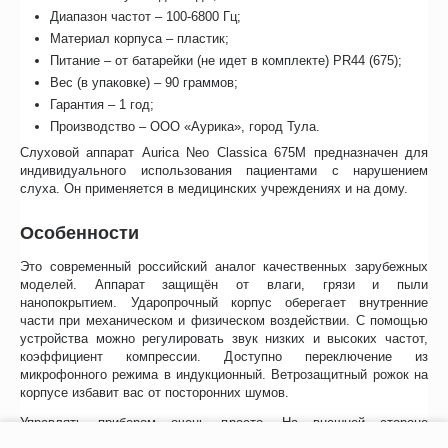
Диапазон частот – 100-6800 Гц;
Материал корпуса – пластик;
Питание – от батарейки (не идет в комплекте) PR44 (675);
Вес (в упаковке) – 90 граммов;
Гарантия – 1 год;
Производство – ООО «Аурика», город Тула.
Слуховой аппарат Aurica Neo Classica 675M предназначен для
индивидуального использования пациентами с нарушением
слуха. Он применяется в медицинских учреждениях и на дому.
Особенности
Это современный российский аналог качественных зарубежных
моделей. Аппарат защищён от влаги, грязи и пыли
нанопокрытием. Ударопрочный корпус оберегает внутренние
части при механическом и физическом воздействии. С помощью
устройства можно регулировать звук низких и высоких частот,
коэффициент компрессии. Доступно переключение из
микрофонного режима в индукционный. Ветрозащитный рожок на
корпусе избавит вас от посторонних шумов.
Управлять прибором очень просто. На внешней стороне
расположена панель управления. В любой момент настройки