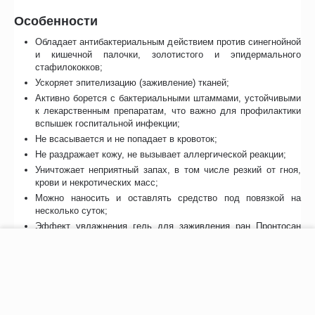
Особенности
Обладает антибактериальным действием против синегнойной
и кишечной палочки, золотистого и эпидермального
стафилококков;
Ускоряет эпителизацию (заживление) тканей;
Активно борется с бактериальными штаммами, устойчивыми
к лекарственным препаратам, что важно для профилактики
вспышек госпитальной инфекции;
Не всасывается и не попадает в кровоток;
Не раздражает кожу, не вызывает аллергической реакции;
Уничтожает неприятный запах, в том числе резкий от гноя,
крови и некротических масс;
Можно наносить и оставлять средство под повязкой на
несколько суток;
Эффект увлажнения гель для заживления ран Пронтосан
сохраняет в течение 24 часов.
−
+
В корзину
Отзывы
Видео галерея