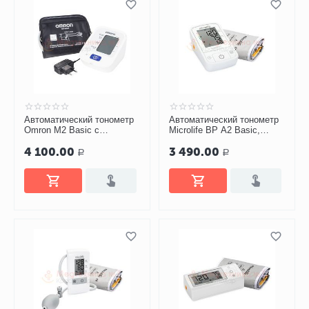
Автоматический тонометр
Автоматический тонометр
Omron M2 Basic с
Microlife BP A2 Basic,
адаптером и
манжета M-L
4 100.00
3 490.00
универсальной манжетой
Р
Р
(HEM-7121-ALRU)