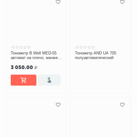
Тонометр B.Well MED-55
Тонометр AND UA 705
автомат на плечо, манжета
полуавтоматический
M-L, без адаптера
3 050.00
Р