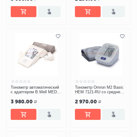
Тонометр автоматический
Тонометр Omron M2 Basic
с адаптером B.Well MED-
HEM 7121-RU со средней
55 (M-L)
манжетой без адаптера
3 980.00
2 970.00
Р
Р