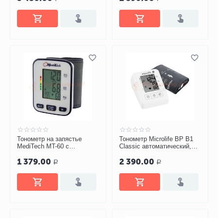
Тонометр на запястье
Тонометр Microlife BP B1
MediTech MT-60 с
Classic автоматический,
манжетой 13,5-21,5 см
манжета M-L
1 379.00
2 390.00
Р
Р