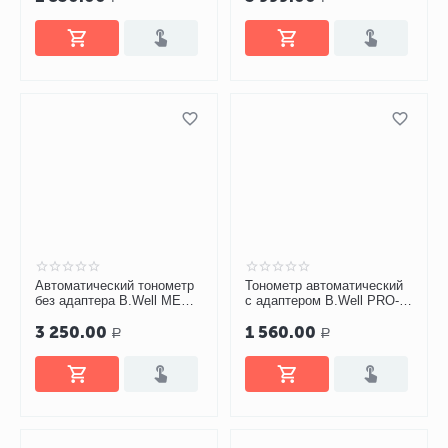
Автоматический тонометр
Тонометр автоматический
без адаптера B.Well MED-
с адаптером B.Well PRO-
53 (M-L)
35 (М-L)
3 250.00
1 560.00
Р
Р