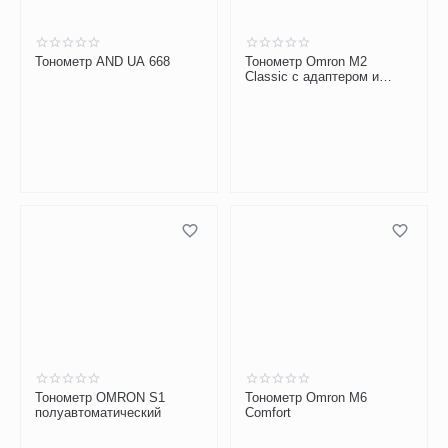
Тонометр AND UA 668
Тонометр Omron M2
Classic с адаптером и
универсальной манжетой
HEM 7122-ALRU
Тонометр OMRON S1
Тонометр Omron M6
полуавтоматический
Comfort