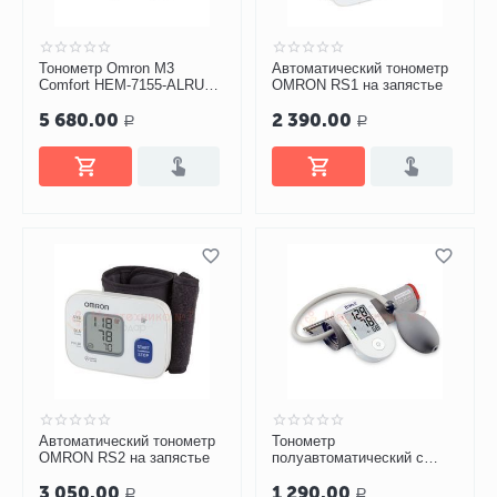
Тонометр Omron M3
Автоматический тонометр
Comfort HEM-7155-ALRU
OMRON RS1 на запястье
автомат на плечо, манжета
5 680.00
2 390.00
22-42 см с адаптером
Р
Р
Автоматический тонометр
Тонометр
OMRON RS2 на запястье
полуавтоматический с
индикатором аритмии
3 050.00
1 290.00
B.Well PRO-30 (M)
Р
Р