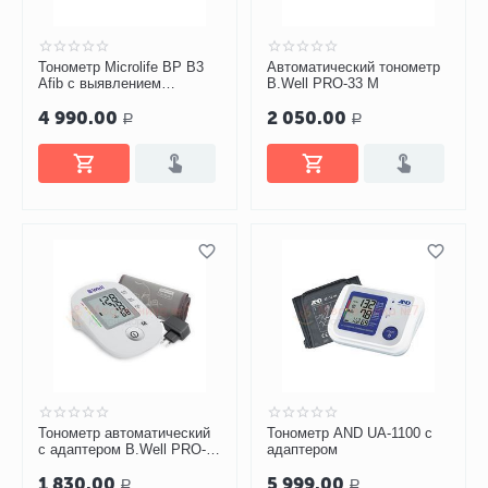
Тонометр Microlife BP B3
Автоматический тонометр
Afib с выявлением
B.Well PRO-33 М
мерцательной аритмии,
4 990.00
2 050.00
манжета M-L
Р
Р
Тонометр автоматический
Тонометр AND UA-1100 с
с адаптером B.Well PRO-
адаптером
33 (М-L)
1 830.00
5 999.00
Р
Р