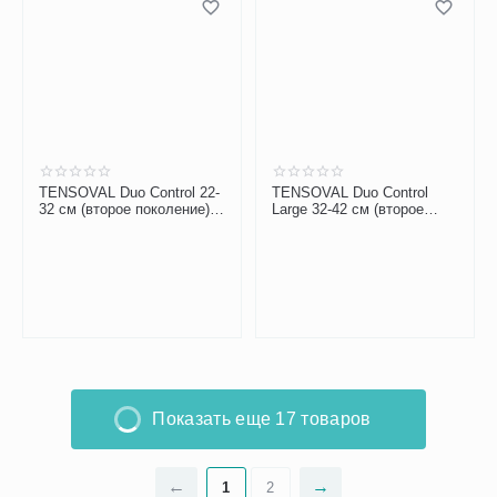
TENSOVAL Duo Control 22-
TENSOVAL Duo Control
32 см (второе поколение)
Large 32-42 см (второе
автоматический тонометр
поколение) тонометр на
на плечо
плечо
Показать еще 17 товаров
1
2