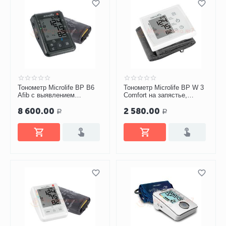
Тонометр Microlife BP B6
Тонометр Microlife BP W 3
Afib с выявлением
Comfort на запястье,
мерцательной аритмии и
манжета 13,5-23 см
8 600.00
2 580.00
Bluetooth, манжета M-L, с
Р
Р
адаптером