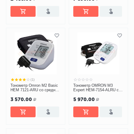
(1)
Тонометр Omron M2 Basic
Тонометр OMRON M3
HEM 7121-ARU со средней
Expert HEM-7154-ALRU с
манжетой и адаптером
адаптером и
3 570.00
5 970.00
универсальной манжетой
Р
Р