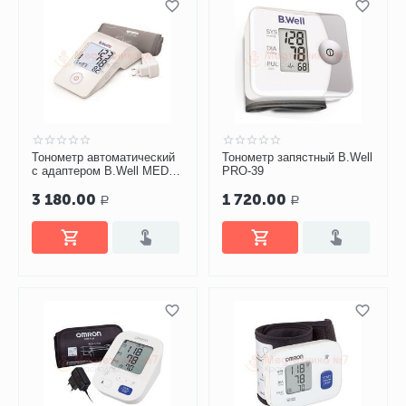
Тонометр автоматический
Тонометр запястный B.Well
с адаптером B.Well MED-
PRO-39
53 (M-L)
3 180.00
1 720.00
Р
Р