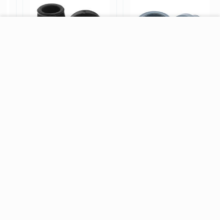
−
+
В корзину
Резиновые наконечники
Зимний наконечник для
для трости 17 и 19 мм
тростей и костылей 16
мм, серый
НЕТ В НАЛИЧИИ
Возможно, вас это заинтересует
Рекомендуем также
Хиты продаж