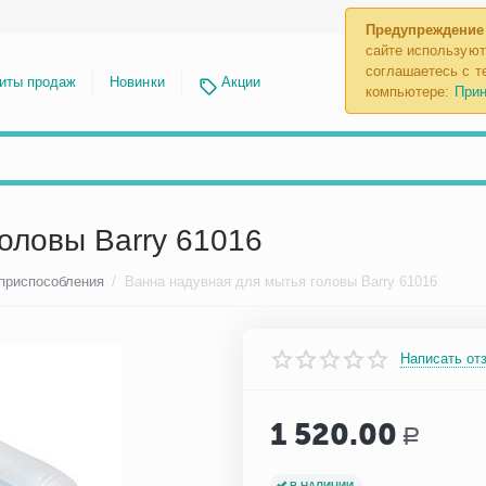
Предупреждение
сайте используют
соглашаетесь с те
иты продаж
Новинки
Акции
компьютере:
Прин
оловы Barry 61016
 приспособления
/
Ванна надувная для мытья головы Barry 61016
Написать от
1 520.00
Р
В НАЛИЧИИ