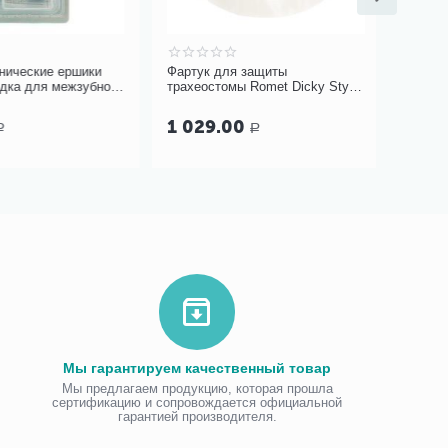
ческие ершики
Фартук для защиты
Пинцет а
ка для межзубной
трахеостомы Romet Dicky Style
арт. ПМ-
нагрудный 8 слоев
1 029.00
639.0
Р
Мы гарантируем качественный товар
Мы предлагаем продукцию, которая прошла
сертификацию и сопровождается официальной
гарантией производителя.