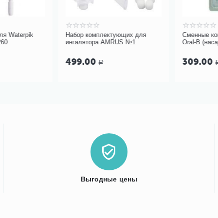
Waterpik
Набор комплектующих для
Сменные кони
0
ингалятора AMRUS №1
Oral-B (насад
щетки)
499.00
309.00
Р
Р
Выгодные цены