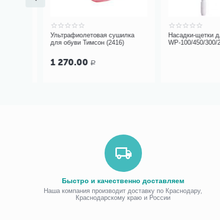
ет
Ультрафиолетовая сушилка
Насадки-щетки для 
для обуви Тимсон (2416)
WP-100/450/300/26
ожения
1 270.00
Р
Быстро и качественно доставляем
Наша компания производит доставку по Краснодару,
Краснодарскому краю и России