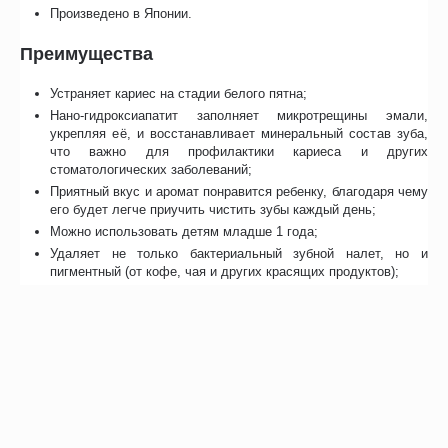
Произведено в Японии.
Преимущества
Устраняет кариес на стадии белого пятна;
Нано-гидроксиапатит заполняет микротрещины эмали,
укрепляя её, и восстанавливает минеральный состав зуба,
что важно для профилактики кариеса и других
стоматологических заболеваний;
Приятный вкус и аромат понравится ребенку, благодаря чему
его будет легче приучить чистить зубы каждый день;
Можно использовать детям младше 1 года;
Удаляет не только бактериальный зубной налет, но и
пигментный (от кофе, чая и других красящих продуктов);
Безопасная зубная паста Apadent Kids не содержит
агрессивных компонентов (фтор, SLS), поэтому не наносит
вред при проглатывании.
Отзывы