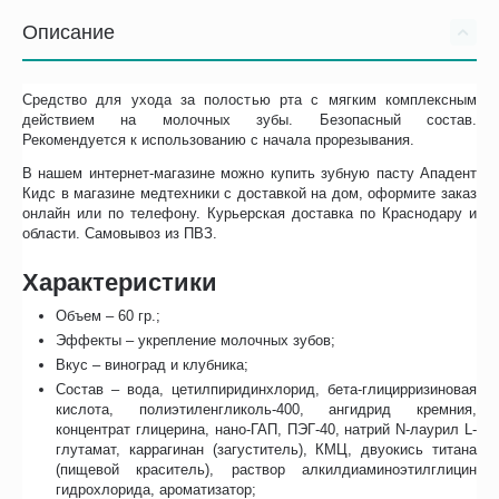
Описание
Средство для ухода за полостью рта с мягким комплексным
действием на молочных зубы. Безопасный состав.
Рекомендуется к использованию с начала прорезывания.
В нашем интернет-магазине можно купить зубную пасту Ападент
Кидс в магазине медтехники с доставкой на дом, оформите заказ
онлайн или по телефону. Курьерская доставка по Краснодару и
области. Самовывоз из ПВЗ.
Характеристики
Объем – 60 гр.;
Эффекты – укрепление молочных зубов;
Вкус – виноград и клубника;
Состав – вода, цетилпиридинхлорид, бета-глицирризиновая
кислота, полиэтиленгликоль-400, ангидрид кремния,
концентрат глицерина, нано-ГАП, ПЭГ-40, натрий N-лаурил L-
глутамат, каррагинан (загуститель), КМЦ, двуокись титана
(пищевой краситель), раствор алкилдиаминоэтилглицин
гидрохлорида, ароматизатор;