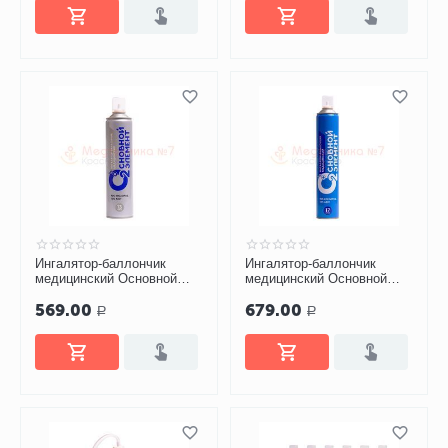
Ингалятор-баллончик
Ингалятор-баллончик
медицинский Основной
медицинский Основной
элемент с насадкой-
элемент с насадкой-
569.00
679.00
распылителем (13 литров)
распылителем (17 литров)
Р
Р