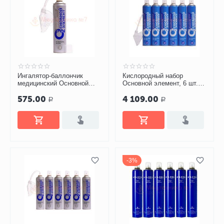
Ингалятор-баллончик
Кислородный набор
медицинский Основной
Основной элемент, 6 шт.
элемент с мягкой маской
баллончиков (17 л) +
575.00
4 109.00
(13 литров)
мягкая маска
Р
Р
3%