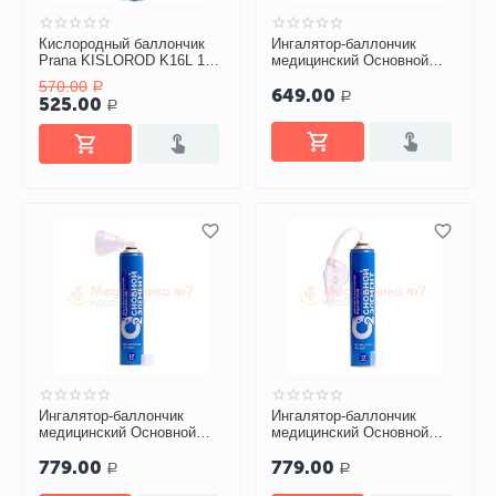
Кислородный баллончик
Ингалятор-баллончик
Prana KISLOROD K16L 16
медицинский Основной
литров
элемент с жесткой маской
570.00
Р
649.00
(13 литров)
Р
525.00
Р
Ингалятор-баллончик
Ингалятор-баллончик
медицинский Основной
медицинский Основной
элемент с жесткой маской
элемент с мягкой маской
779.00
779.00
(17 литров)
(17 литров)
Р
Р