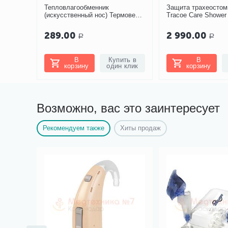
Тепловлагообменник
Защита трахеосто
(искусственный нос) Термовент
Tracoe Care Shower 
Т2
915)
289.00
2 990.00
Р
Р
В
Купить в
В
корзину
один клик
корзину
Возможно, вас это заинтересует
Рекомендуем также
Хиты продаж