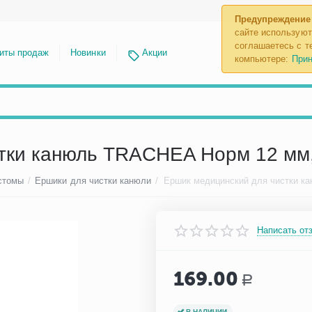
Предупреждение
сайте используют
соглашаетесь с те
иты продаж
Новинки
Акции
компьютере:
Прин
тки канюль TRACHEA Норм 12 мм,
стомы
/
Ершики для чистки канюли
/
Написать от
169.00
Р
В НАЛИЧИИ