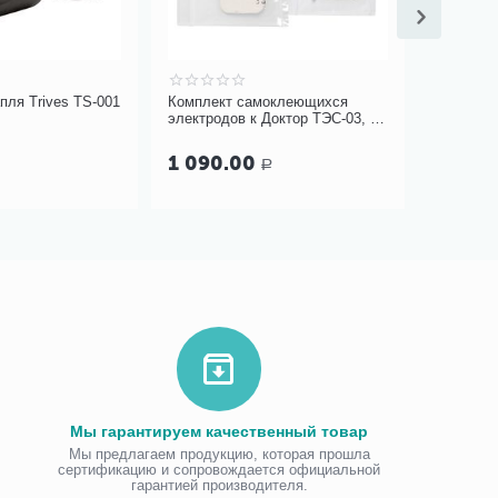
пля Trives TS-001
Комплект самоклеющихся
Фильтр у
электродов к Доктор ТЭС-03, 3
защиты 
шт
1 090.00
4.00
Р
Р
Мы гарантируем качественный товар
Мы предлагаем продукцию, которая прошла
сертификацию и сопровождается официальной
гарантией производителя.