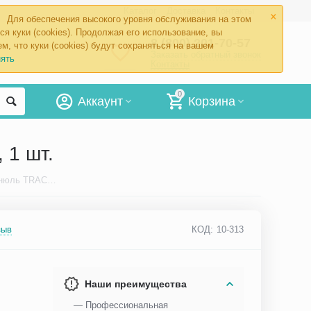
×
Каталог
Доставка
Контакты
Для обеспечения высокого уровня обслуживания на этом
ся куки (cookies). Продолжая его использование, вы
8 (800) 201-70-57
м, что куки (cookies) будут сохраняться на вашем
Заказать обратный звонок
ять
Контакты
0
Аккаунт
Корзина
 1 шт.
Ершик медицинский для чистки канюль TRACHEA Норм 12 мм, 1 шт.
зыв
КОД:
10-313
Наши преимущества
— Профессиональная