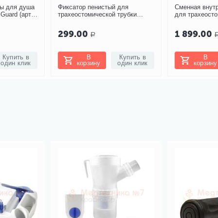
мы для душа
Фиксатор пенистый для
Сменная внут
Guard (арт.
трахеостомической трубки
для трахеосто
Portex для взрослых
Portex 8,5 мм
299.00
1 899.00
Р
Купить в
В
Купить в
В
один клик
корзину
один клик
корзину