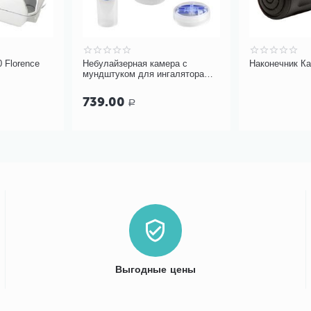
 Florence
Небулайзерная камера с
Наконечник Ка
мундштуком для ингалятора
Microlife NEB PRO
739.00
Р
Выгодные цены