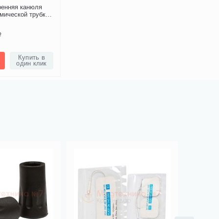
ренняя канюля
мической трубки
Р
Купить в
один клик