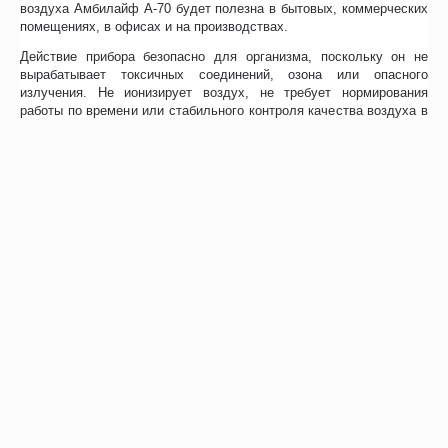
воздуха Амбилайф А-70 будет полезна в бытовых, коммерческих
помещениях, в офисах и на производствах.
Действие прибора безопасно для организма, поскольку он не
вырабатывает токсичных соединений, озона или опасного
излучения. Не ионизирует воздух, не требует нормирования
работы по времени или стабильного контроля качества воздуха в
комнате. Благодаря этому устройство может работать
непрерывно, в присутствии людей.
Простая эксплуатация: включается и выключается с помощью
одной кнопки на боковой стороне. Модель отличается высокой
степенью очистки и минимальным уровнем шума. В конструкции
отсутствует ртуть, за счет чего не требуется специальная
утилизация.
Отзывы
Сертификаты