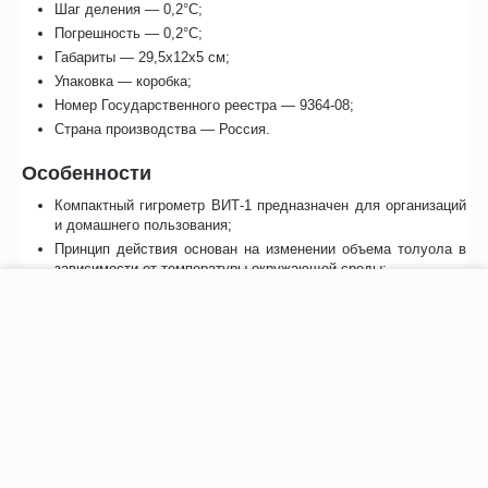
Шаг деления — 0,2°С;
Погрешность — 0,2°С;
Габариты — 29,5х12х5 см;
Упаковка — коробка;
Номер Государственного реестра — 9364-08;
Страна производства — Россия.
Особенности
Компактный гигрометр ВИТ-1 предназначен для организаций
и домашнего пользования;
Принцип действия основан на изменении объема толуола в
зависимости от температуры окружающей среды;
Прибор имеет удобную шкалу деления и два стеклянных
−
+
В корзину
капилляра для определения «сухого» и «увлажненного»
воздуха. Благодаря таблице легко вычислить относительную
влажность по разнице этих значений.