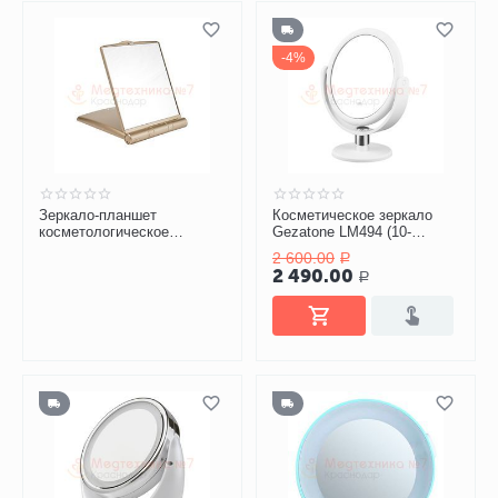
4%
Зеркало-планшет
Косметическое зеркало
косметологическое
Gezatone LM494 (10-
Gezatone LM1417 с
кратное увеличение)
2 600.00
Р
подсветкой
2 490.00
Р