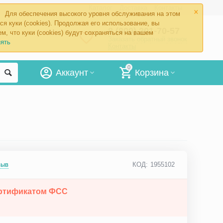
×
Каталог
Доставка
Контакты
Для обеспечения высокого уровня обслуживания на этом
ся куки (cookies). Продолжая его использование, вы
8 (800) 201-70-57
м, что куки (cookies) будут сохраняться на вашем
Заказать обратный звонок
ять
Контакты
0
Аккаунт
Корзина
зыв
КОД:
1955102
ертификатом ФСС