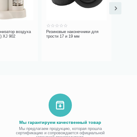
низатор воздуха
Резиновые наконечники для
Ультразв
ort (AIC) XJ 902
трости 17 и 19 мм
грызунов
3 750.00
3 689
Вы экономи
Мы гарантируем качественный товар
Мы предлагаем продукцию, которая прошла
сертификацию и сопровождается официальной