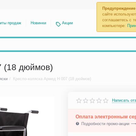
Предупреждение
сайте используют
соглашаетесь с те
иты продаж
Новинки
Акции
компьютере:
Прин
7 (18 дюймов)
яски
/
Кресло-коляска Армед Н 007 (18 дюймов)
Написать от
Оплата электронным с
Подробности промо-акции