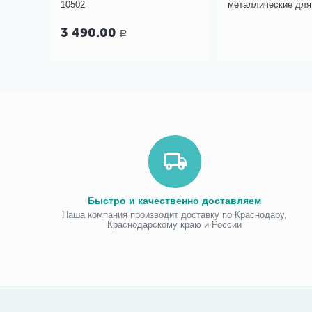
Junior
10502
металлические для
16(540) Aversus
3 490.00
Р
Быстро и качественно доставляем
Наша компания производит доставку по Краснодару,
Краснодарскому краю и России