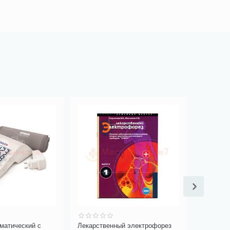
матический с
Лекарственный электрофорез
Синяя ла