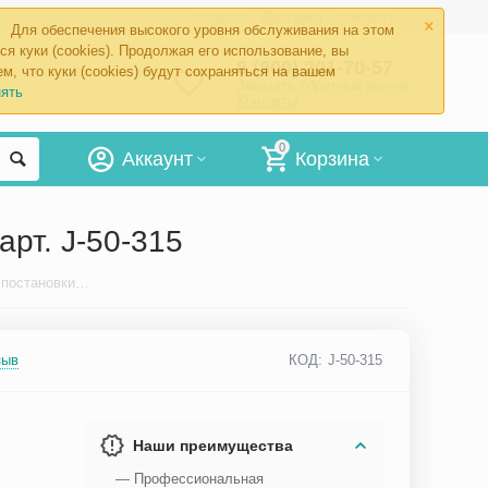
×
Каталог
Доставка
Контакты
Для обеспечения высокого уровня обслуживания на этом
ся куки (cookies). Продолжая его использование, вы
8 (800) 201-70-57
м, что куки (cookies) будут сохраняться на вашем
Заказать обратный звонок
ять
Контакты
0
Аккаунт
Корзина
арт. J-50-315
Логопедический зонд Surgicon для постановки звука «Ш» №5, арт. J-50-315
зыв
КОД:
J-50-315
Наши преимущества
— Профессиональная