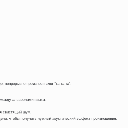
 непрерывно произнося слог “та-та-та”.
 между альвеолами языка.
уя свистящий шум.
ели, чтобы получить нужный акустический эффект произношения.