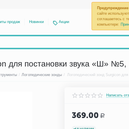
Предупреждение
сайте используют
соглашаетесь с те
иты продаж
Новинки
Акции
компьютере:
Прин
on для постановки звука «Ш» №5, 
струменты
/
Логопедические зонды
/
Написать от
369.00
Р
В НАЛИЧИИ