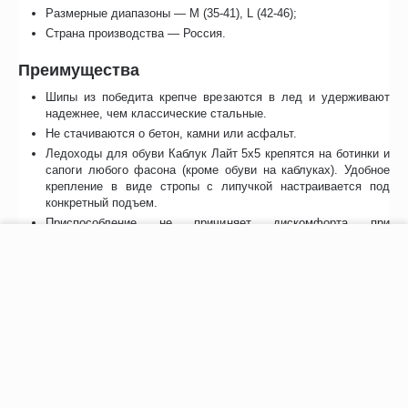
Размерные диапазоны — М (35-41), L (42-46);
Страна производства — Россия.
Преимущества
Шипы из победита крепче врезаются в лед и удерживают
надежнее, чем классические стальные.
Не стачиваются о бетон, камни или асфальт.
Ледоходы для обуви Каблук Лайт 5х5 крепятся на ботинки и
сапоги любого фасона (кроме обуви на каблуках). Удобное
крепление в виде стропы с липучкой настраивается под
конкретный подъем.
Приспособление не причиняет дискомфорта при
передвижении в помещении. Легко надевается и снимается
−
+
В корзину
при необходимости.
Светоотражающие вставки делают пользователя заметным
в ночное время суток.