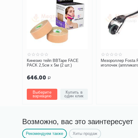
Кинезио тейп BBTape FACE
Мезороллер Fosta F
PACK 2,5см х 5м (2 шт.)
иголочек (аппликат
массажный 
646.00
Р
Выберите
Купить в
вариацию
один клик
Возможно, вас это заинтересует
Рекомендуем также
Хиты продаж