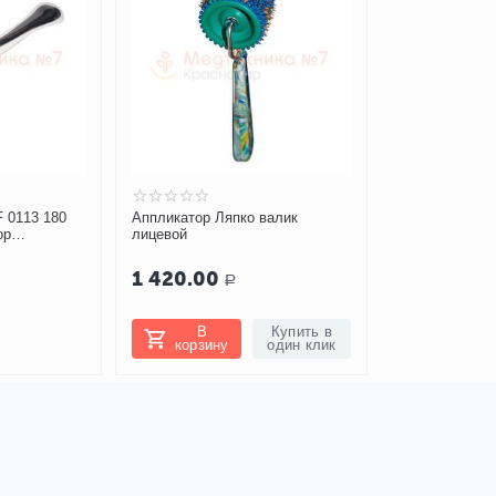
 0113 180
Аппликатор Ляпко валик
ор
лицевой
в форме валика)
1 420.00
Р
В
Купить в
корзину
один клик