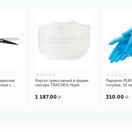
й в форме
Перчатки RUKIS, нитровинил,
Викрил фиолет
Норм
голубые, 50 пар
см игла колющ
окр 31мм, арт
310.00
391.00
Р
Р