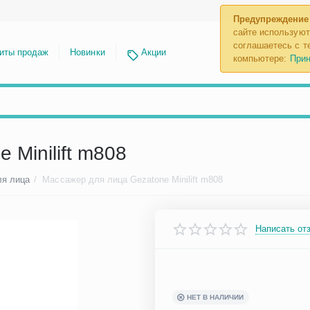
Предупреждение
сайте используют
соглашаетесь с те
иты продаж
Новинки
Акции
компьютере:
Прин
 Minilift m808
я лица
/
Массажер для лица Gezatone Minilift m808
Написать от
НЕТ В НАЛИЧИИ