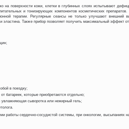
ко на поверхности кожи, клетки в глубинных слоях испытывают дефиц
питательных и тонизирующих компонентов косметических препаратов.
ционной терапии. Регулярные сеансы не только улучшают внешний в
 и эластина. Также прибор позволяет получить максимальный эффект от
щин;
обой в поездку;
т от батареек, которые приобретаются отдельно;
я увлажняющая сыворотка или нежирный гель;
толога.
и работы сердечно-сосудистой системы, при онкологии, высыпаниях на