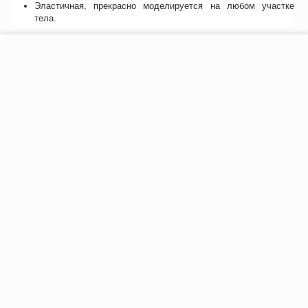
Эластичная, прекрасно моделируется на любом участке
тела.
−
+
В корзину
Возможно, вас это заинтересует
Рекомендуем также
Хиты продаж