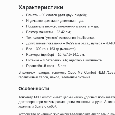
Характеристики
Память – 60 слотов (для двух людей);
Индикатор аритмии и движения – да;
Показатель верного положения манжеты – да;
Размер манжеты – 22-42 см;
Технология "умного" измерения Intellisense;
Допустимые показания – 0-299 мм рт.ст., пульса – 40-18
Вес – 300 гр + 163 гр (манжета);
Размеры (прибор) – 10,7x7,9x14,1 см;
Питание – 4 батарейки AA; адаптер в комплекте
Гарантийный срок – 5 лет.
В комплект входит: тонометр Омро M3 Comfort HEM-7155-
гарантийный талон, чехол, элементы питания.
Особенности
Тонометр M3 Comfort имеет целый набор удобных пользовате
достоверен при любом размещении манжеты на руке. А техно
хранить и брать с собой.
Устройство оснащено жидкокристаллическим дисплеем с кру