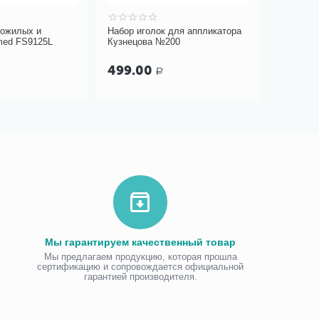
пожилых и
Набор иголок для аппликатора
Набор зе
med FS9125L
Кузнецова №200
косметол
Gezatone
499.00
Р
Мы гарантируем качественный товар
Мы предлагаем продукцию, которая прошла
сертификацию и сопровождается официальной
гарантией производителя.