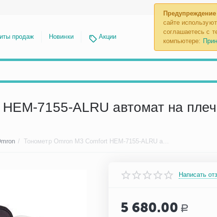
Предупреждение
сайте используют
соглашаетесь с те
иты продаж
Новинки
Акции
компьютере:
Прин
 HEM-7155-ALRU автомат на плечо
Omron
/
Тонометр Omron M3 Comfort HEM-7155-ALRU автомат на плечо, манжета 22-42 см с адаптером
Написать от
5 680.00
Р