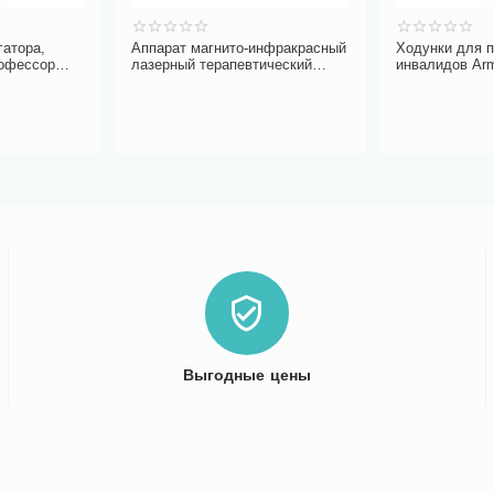
гатора,
Аппарат магнито-инфракрасный
Ходунки для 
рофессор
лазерный терапевтический
инвалидов Ar
и фтором
РИКТА 04/4
Выгодные цены