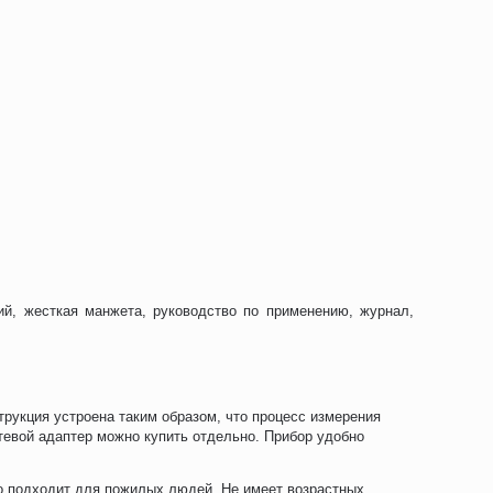
й, жесткая манжета, руководство по применению, журнал,
рукция устроена таким образом, что процесс измерения
тевой адаптер можно купить отдельно. Прибор удобно
о подходит для пожилых людей. Не имеет возрастных