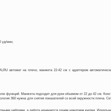
0 уд/мин;
ALRU автомат на плечо, манжета 22-42 см с адаптером автоматически
лю функций. Манжета подходит для руки объемом от 22 до 42 см. Конст
логия 360 нужна для снятия показателей со всей окружности плеча. Се
пными цифрами, а работа начинается одним нажатием кнопки. Идеальн