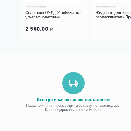
ка
Солнышко ОУФд-01 облучатель
Жидкость для ирри
 №7
ультрафиолетовый
ополаскиватель П
Персин с травами 
2 560.00
Р
Быстро и качественно доставляем
Наша компания производит доставку по Краснодару,
Краснодарскому краю и России