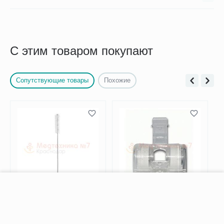
С этим товаром покупают
Сопутствующие товары
Похожие
−
+
В корзину
Ершик медицинский для
Тепловлагообменник
чистки канюль TRACHEA
(искусственный нос)
Норм 8 мм, 1 шт.
Термовент Т2