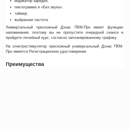
индикатор зарядки;
пиктограмма и «Без звука»;
таймер;
выбранная частота.
Универсальный чрескожный Дэнас ПКМ-Про имеет функцию
напоминания, поэтому вы не пропустите очередной сеансе и
пройдете лечебный курс, согласно запланированному графику.
На электростимулятор чрескожный универсальный Дэнас ПКМ-
Про имеется Регистрационное удостоверение.
Преимущества
Портативный прибор прост и удобен в использовании. Для его
эксплуатации не требуются специальные медицинские знания.
Аппарат работает на нескольких языках:
русском;
немецком;
английском;
итальянском;
французском.
Универсальный чрескожный Дэнас ПКМ-Про подходит для