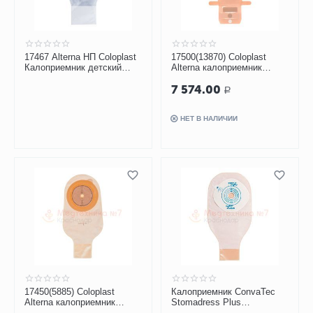
17467 Alterna НП Coloplast
17500(13870) Coloplast
Калоприемник детский
Alterna калоприемник
дренируемый прозрачный
дренируемый
7 574.00
10-35 мм
непрозрачный 12-75 мм, 30
Р
шт
НЕТ В НАЛИЧИИ
17450(5885) Coloplast
Калоприемник ConvaTec
Alterna калоприемник
Stomadress Plus
дренируемый
дренируемый,