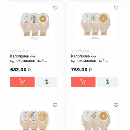
Калоприемник
Калоприемник
однокомпонентный
однокомпонентный
Абуцел-С №5
Абуцел-К №5
682.00
759.00
Р
Р