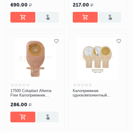
690.00
217.00
непрозрачный 10-70 мм
Р
Р
17500 Coloplast Alterna
Калоприемник
Free Калоприемник
однокомпонентный
дренируемый
Триоцел-Д №5
286.00
непрозрачный 12-75 мм
Р
(13870)