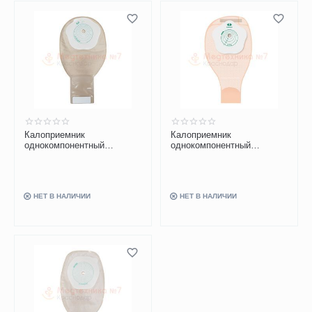
Калоприемник
Калоприемник
однокомпонентный
однокомпонентный
дренируемый B.Braun
дренируемый B.Braun
Флексима Ролл-ап
Флексима 044415RU,
42715RU, фланец 15-60
фланец 12-60 мм, 30 шт
мм, 30 шт
НЕТ В НАЛИЧИИ
НЕТ В НАЛИЧИИ