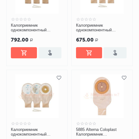
Калоприемник
Калоприемник
однокомпонентный
однокомпонентный
Абуцел-ВТ №5
Триоцел-КМ №5
792.00
675.00
Р
Р
Калоприемник
5885 Alterna Coloplast
однокомпонентный
Калоприемник
Триоцел-СМ №5
дренируемый