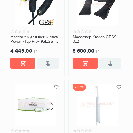
Массажер для шеи и плеч
Массажер Kragen GESS-
Power «Tap Pro» (GESS-
012
157)
4 449.00
5 600.00
Р
Р
13%