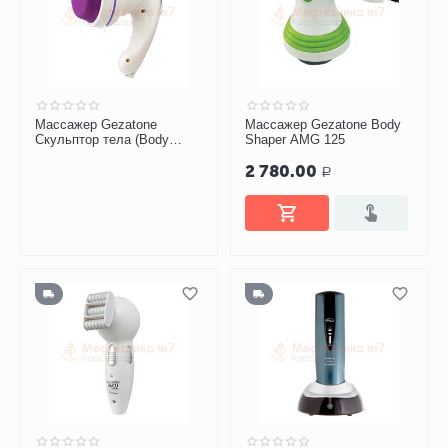
Массажер Gezatone
Массажер Gezatone Body
Скульптор тела (Body
Shaper AMG 125
sculpture) AMG114
2 780.00
Р