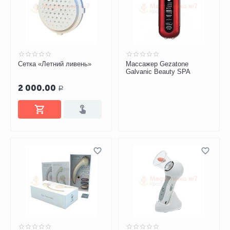
Сетка «Летний ливень»
Массажер Gezatone
Galvanic Beauty SPA
2 000.00
Р