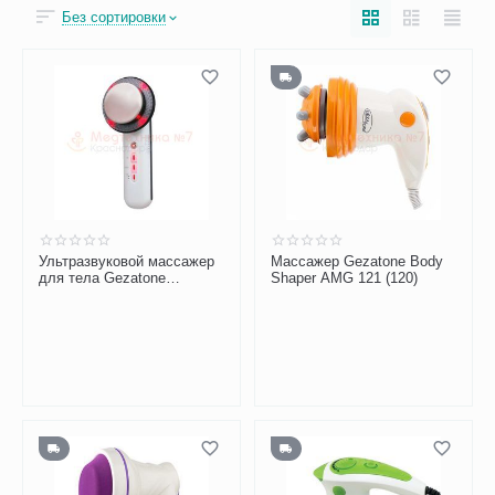
Без сортировки
Ультразвуковой массажер
Массажер Gezatone Body
для тела Gezatone
Shaper AMG 121 (120)
Cellusage m380