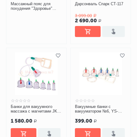
Массажный пояс для
Дарсонваль Спарк СТ-117
похудения "Здоровье"
Gezatone m142
3 099.00
Р
2 690.00
Р
Банки для вакуумного
Вакуумные банки с
массажа с магнитами JK-
вакууматором №6, YS-
5A
0006
1 580.00
399.00
Р
Р