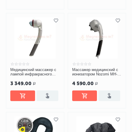
Медицинский массажер с
Массажер медицинский с
лампой инфракрасного
ионизатором Nozomi MH-
излучения Nozomi MH-102
103
3 349.00
4 590.00
Р
Р