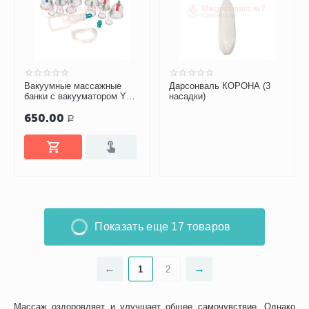
Вакуумные массажные
Дарсонваль КОРОНА (3
банки с вакууматором YS-
насадки)
0012, 12 шт
650.00
Р
Показать еще 17 товаров
1
2
Массаж оздоровляет и улучшает общее самочувствие. Однако