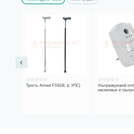
рат
Трость Armed FS910L (с УПС)
Ультразвуковой отп
насекомых и грызу
ЭкоСнайпер UP-116