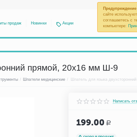
Предупреждение
сайте используют
соглашаетесь с те
иты продаж
Новинки
Акции
компьютере:
Прин
ронний прямой, 20х16 мм Ш-9
струменты
/
Шпатели медицинские
/
Написать от
199.00
Р
СКОРО В ПРОДАЖЕ