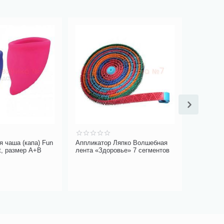
 чаша (капа) Fun
Аппликатор Ляпко Волшебная
Тонометр
it, размер А+B
лента «Здоровье» 7 сегментов
WM 62S с