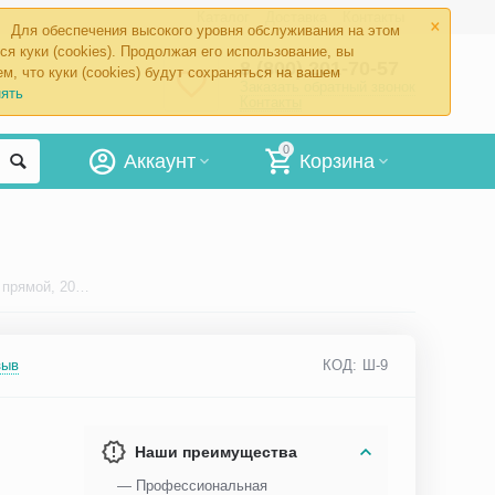
×
Каталог
Доставка
Контакты
Для обеспечения высокого уровня обслуживания на этом
ся куки (cookies). Продолжая его использование, вы
8 (800) 201-70-57
м, что куки (cookies) будут сохраняться на вашем
Заказать обратный звонок
ять
Контакты
0
Аккаунт
Корзина
Шпатель для языка двухсторонний прямой, 20х16 мм Ш-9
зыв
КОД:
Ш-9
Наши преимущества
— Профессиональная