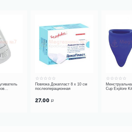
угиватель
Повязка Докапласт 8 х 10 см
Менструальная
нов
послеоперационная
Cup Explore K
T
27.00
Р