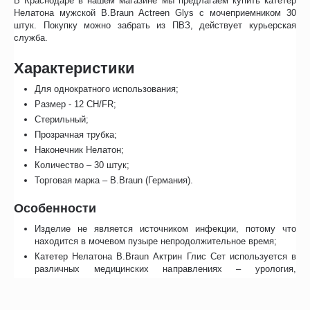
В Краснодаре в нашем магазине мы предлагаем купить катетер
Нелатона мужской B.Braun Actreen Glys с мочеприемником 30
штук. Покупку можно забрать из ПВЗ, действует курьерская
служба.
Характеристики
Для однократного использования;
Размер - 12 CH/FR;
Стерильный;
Прозрачная трубка;
Наконечник Нелатон;
Количество – 30 штук;
Торговая марка – B.Braun (Германия).
Особенности
Изделие не является источником инфекции, потому что
находится в мочевом пузыре непродолжительное время;
Катетер Нелатона B.Braun Актрин Глис Сет используется в
различных медицинских направлениях – урология,
реаниматология;
Лубрицированную трубку не нужно трогать руками во время
введения в уретру благодаря специальному наружному