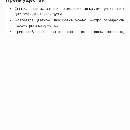
Специальная заточка и тефлоновое покрытие уменьшают
дискомфорт от процедуры.
Благодаря цветной маркировке можно быстро определить
параметры инструмента.
Приспособление изготовлено из гипоаллергенных,
нетоксичных, апирогенных материалов.
Возможно, вас это заинтересует
Рекомендуем также
Хиты продаж